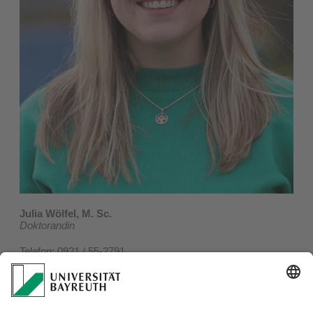
Julia Wölfel, M. Sc.
Doktorandin
Telefon: 0921 / 55-2791
E-Mail:
julia.woelfel@uni-bayreuth.de
​Raum: NW I, 2.0 02.06
In meiner Doktorarbeit arbeite ich an der
elektrokatalytischen Reduktion von CO
. Dafür untersuche