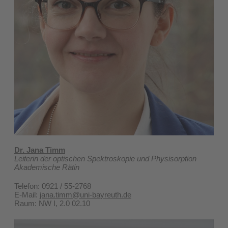
Dr. Jana Timm
Leiterin der optischen Spektroskopie und Physisorption
Akademische Rätin
Telefon: 0921 / 55-2768
E-Mail:
jana.timm@uni-bayreuth.de
Raum: NW I, 2.0 02.10