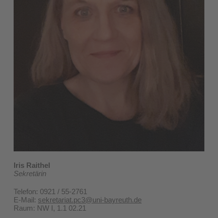
Iris Raithel
Sekretärin
Telefon: 0921 / 55-2761
E-Mail:
sekretariat.pc3@uni-bayreuth.de
Raum: NW I, 1.1 02.21