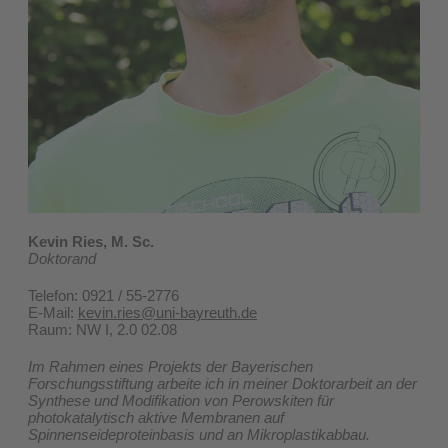
Kevin Ries, M. Sc.
Doktorand
Telefon: 0921 / 55-2776
E-Mail:
kevin.ries@uni-bayreuth.de
​Raum: NW I, 2.0 02.08
Im Rahmen eines Projekts der Bayerischen
Forschungsstiftung arbeite ich in meiner Doktorarbeit an der
Synthese und Modifikation von Perowskiten für
photokatalytisch aktive Membranen auf
Spinnenseideproteinbasis und an Mikroplastikabbau.