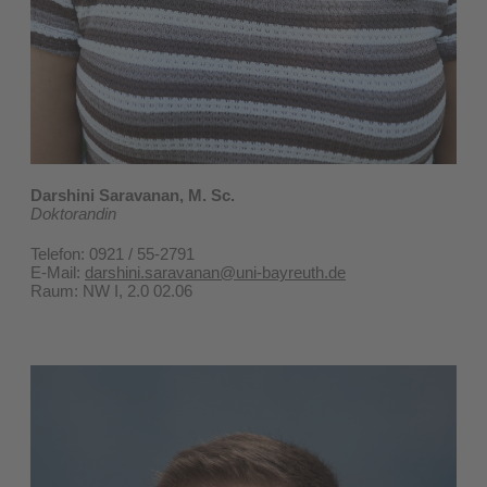
Darshini Saravanan, M. Sc.
Doktorandin
Telefon: 0921 / 55-2791
E-Mail:
darshini.saravanan@uni-bayreuth.de
​Raum: NW I, 2.0 02.06