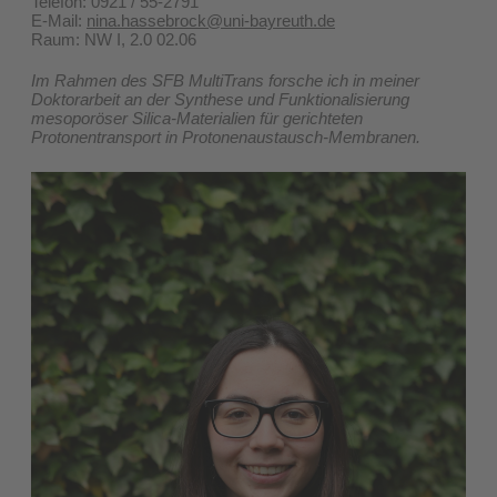
Telefon: 0921 / 55-2791
E-Mail:
nina.hassebrock@uni-bayreuth.de
​Raum: NW I, 2.0 02.06
Im Rahmen des SFB MultiTrans forsche ich in meiner
Doktorarbeit an der Synthese und Funktionalisierung
mesoporöser Silica-Materialien für gerichteten
Protonentransport in Protonenaustausch-Membranen.