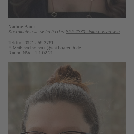
Nadine Pauli
Koordinationsassistentin des
SPP 2370 - Nitroconversion
Telefon: 0921 / 55-2761
E-Mail:
nadine.pauli@uni-bayreuth.de
Raum: NW I, 1.1 02.21